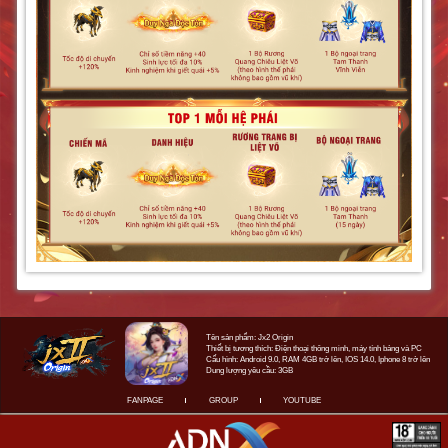
Tên sản phẩm: Jx2 Origin
Thiết bị tương thích: Điện thoại thông minh, máy tính bảng và PC
Cấu hình: Android 9.0, RAM 4GB trở lên, IOS 14.0, Iphone 8 trở lên
Dung lượng yêu cầu: 3GB
FANPAGE
GROUP
YOUTUBE